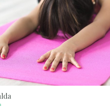
alda
s