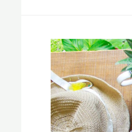
Lesiones
y
nutrición