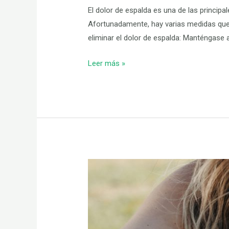
El dolor de espalda es una de las princip
Afortunadamente, hay varias medidas que p
eliminar el dolor de espalda: Manténgase
Leer más »
Contracturas
musculares,
qué
son
y